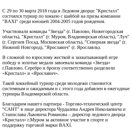
С 29 по 30 марта 2018 года в Ледовом дворце "Кристалл"
состоялся турнир по хоккею с шайбой на призы компании
"BAXI" среди юношей 2004-2005 годов рождения.
Участвовали команды "Звезда" (г. Павлово, Нижегородская
область), "Кристалл" (г. Муром, Владимирская область), "Луч"
(г. Сергиев Посад, Московская область), "Северная звезда" (г.
Нижний Новгород), "Ярославич" (г. Ярославль).
В сложной по взрослому жесткой и захватывающей игре
победу и золотые медали завоевала команда «Звезда»
г.Павлово. Серебро и бронзу соответственно разделили
«Кристалл» и «Ярославич».
Такой хоккейный турнир среди молодежи становится
системным и ожидаемым и с этого года добавлен в ежегодные
турниры Владимирской области.
Благодарим нашего партнера - Торгово-технический центр
"САНТ" в лице директора Чурдалева Андрея Николаевича и
Станислава Львовича Романова – директор ледового дворца
«Кристалл» г.Муром за активное участие в спорте и
поддержку торговой марки BAXI.